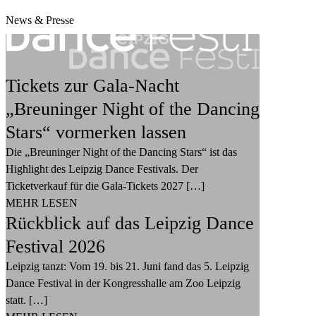
News & Presse
Tickets zur Gala-Nacht
„Breuninger Night of the Dancing
Stars“ vormerken lassen
Die „Breuninger Night of the Dancing Stars“ ist das
Highlight des Leipzig Dance Festivals. Der
Ticketverkauf für die Gala-Tickets 2027 […]
MEHR LESEN
Rückblick auf das Leipzig Dance
Festival 2026
Leipzig tanzt: Vom 19. bis 21. Juni fand das 5. Leipzig
Dance Festival in der Kongresshalle am Zoo Leipzig
statt. […]