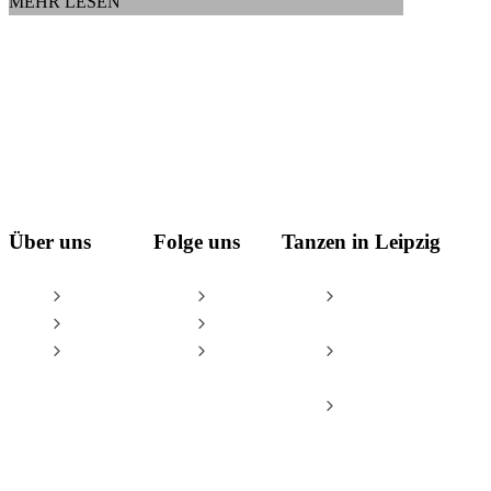
MEHR LESEN
Über uns
Folge uns
Tanzen in Leipzig
AGB
Facebook
Tanzschule Leipzig
Impressum
Instagram
– Oliver & Tina
Datenschutz
YouTube
Leipzig Dance
Championships
Tanzsportzentrum
Leipzig e.V.
© Tanzschule Oliver Thalheim & Tina Spiesbach GbR / Oliver