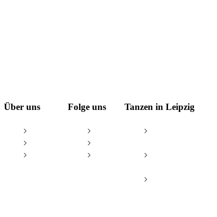
Über uns
Folge uns
Tanzen in Leipzig
AGB
Facebook
Tanzschule Leipzig
Impressum
Instagram
– Oliver & Tina
Datenschutz
YouTube
Leipzig Dance
Championships
Tanzsportzentrum
Leipzig e.V.
© Tanzschule Oliver Thalheim & Tina Spiesbach GbR / Oliver