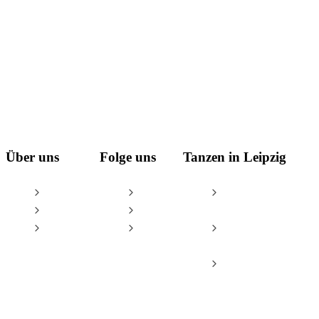
Über uns
Folge uns
Tanzen in Leipzig
AGB
Facebook
Tanzschule Leipzig
Impressum
Instagram
– Oliver & Tina
Datenschutz
YouTube
Leipzig Dance
Championships
Tanzsportzentrum
Leipzig e.V.
© Tanzschule Oliver Thalheim & Tina Spiesbach GbR / Oliver