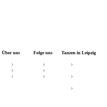
Über uns
Folge uns
Tanzen in Leipzig
AGB
Facebook
Tanzschule Leipzig
Impressum
Instagram
– Oliver & Tina
Datenschutz
YouTube
Leipzig Dance
Championships
Tanzsportzentrum
Leipzig e.V.
© Tanzschule Oliver Thalheim & Tina Spiesbach GbR / Oliver