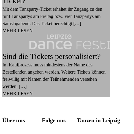
Ticket?
Mit dem Tanzparty-Ticket erhaltet ihr Zugang zu den
fünf Tanzpartys am Freitag bzw. vier Tanzpartys am
Samstagabend. Das Ticket berechtigt […]
MEHR LESEN
Sind die Tickets personalisiert?
Im Kaufprozess muss mindestens der Name des
Bestellenden angeben werden. Weitere Tickets können
freiwillig mit Namen der Teilnehmenden versehen
werden. […]
MEHR LESEN
Über uns
Folge uns
Tanzen in Leipzig