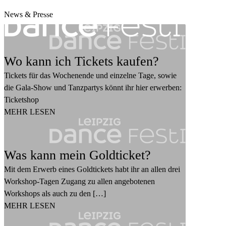
News & Presse
Wo kann ich Tickets kaufen?
Tickets für das Wochenende und einzelne Tage, sowie
die Gala-Show und Tanzpartys könnt ihr hier erwerben:
Ticketshop
MEHR LESEN
Was kann mein Goldticket?
Mit dem Erwerb eines Goldtickets habt ihr an allen drei
Workshop-Tagen Zugang zu allen angebotenen
Workshops als auch zu den […]
MEHR LESEN