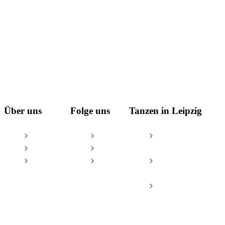
Über uns
Folge uns
Tanzen in Leipzig
AGB
Facebook
Tanzschule Leipzig
Impressum
Instagram
– Oliver & Tina
Datenschutz
YouTube
Leipzig Dance
Championships
Tanzsportzentrum
Leipzig e.V.
© Tanzschule Oliver Thalheim & Tina Spiesbach GbR / Oliver